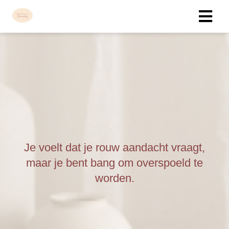
ngen
 policy
oneel
onele
Je voelt dat je rouw aandacht vraagt,
s zijn
kelijk om
maar je bent bang om overspoeld te
bsite te
worden.
ken. Ze
 gebruikt
asisfuncties
der deze