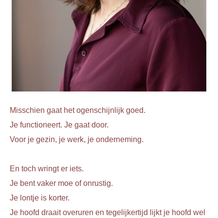
 op de
e. Hierdoor
 website-
ren
nte
enties
gebaseerd
 gedrag van
ezoeker.
Misschien gaat het ogenschijnlijk goed.
Je functioneert. Je gaat door.
uren
Voor je gezin, je werk, je onderneming.
En toch wringt er iets.
Je bent vaker moe of onrustig.
Je lontje is korter.
Je hoofd draait overuren en tegelijkertijd lijkt je hoofd wel